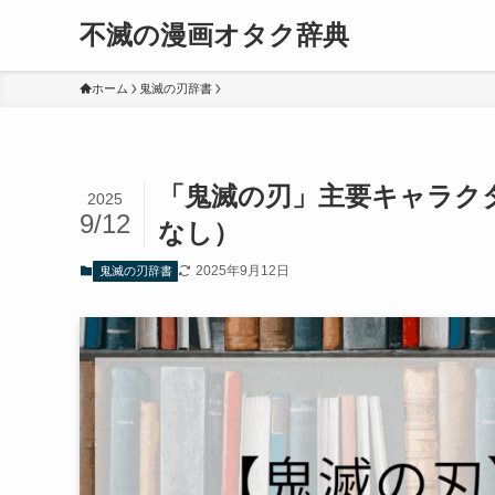
不滅の漫画オタク辞典
ホーム
鬼滅の刃辞書
「鬼滅の刃」主要キャラク
2025
9/12
なし）
2025年9月12日
鬼滅の刃辞書