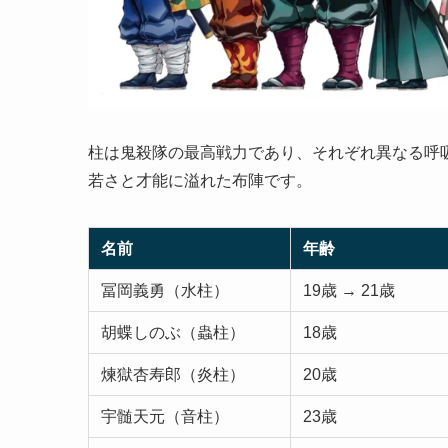
柱は鬼殺隊の最高戦力であり、それぞれ異なる呼吸
若さと才能に溢れた布陣です。
名前
年齢
冨岡義勇（水柱）
19歳 → 21歳
胡蝶しのぶ（蟲柱）
18歳
煉獄杏寿郎（炎柱）
20歳
宇髄天元（音柱）
23歳