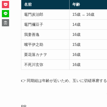
名前
年齢
竈門炭治郎
15歳 → 16歳
竈門禰豆子
14歳
我妻善逸
16歳
嘴平伊之助
15歳
栗花落カナヲ
16歳
不死川玄弥
16歳
👉 同期組は年齢が近いため、互いに切磋琢磨す
PR