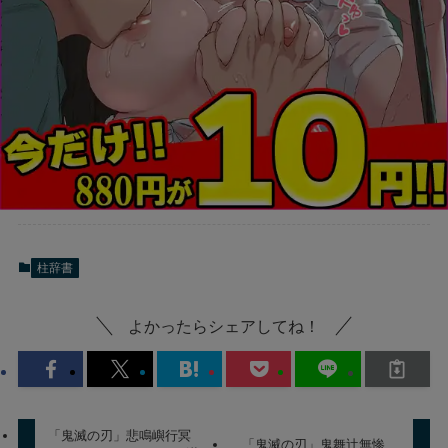
柱辞書
よかったらシェアしてね！
「鬼滅の刃」悲鳴嶼行冥
「鬼滅の刃」鬼舞辻無惨