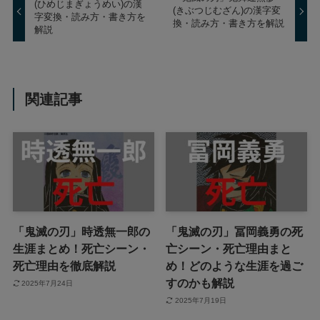
(ひめじまぎょうめい)の漢
(きぶつじむざん)の漢字変
字変換・読み方・書き方を
換・読み方・書き方を解説
解説
関連記事
「鬼滅の刃」時透無一郎の
「鬼滅の刃」冨岡義勇の死
生涯まとめ！死亡シーン・
亡シーン・死亡理由まと
死亡理由を徹底解説
め！どのような生涯を過ご
すのかも解説
2025年7月24日
2025年7月19日