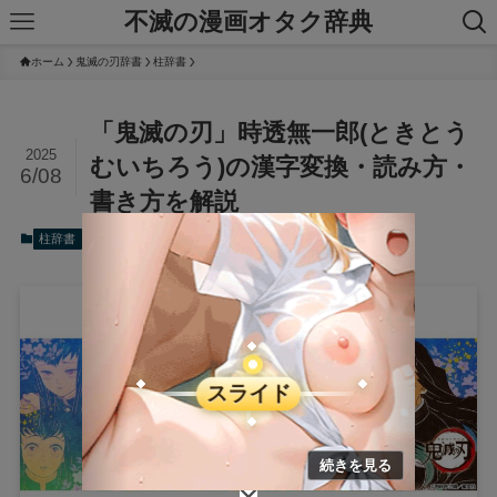
不滅の漫画オタク辞典
ホーム
鬼滅の刃辞書
柱辞書
「鬼滅の刃」時透無一郎(ときとう
2025
むいちろう)の漢字変換・読み方・
6/08
書き方を解説
2025年6月8日
柱辞書