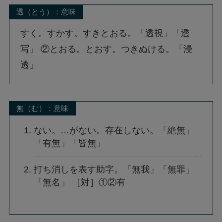
透（とう）：意味
すく。すかす。すきとおる。「透視」「透
写」 ②とおる。とおす。つきぬける。「浸
透」
無（む）：意味
ない。…がない。存在しない。「絶無」
「有無」「皆無」
打ち消しを表す助字。「無我」「無罪」
「無名」 ［対］①②有