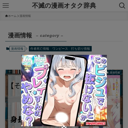
不滅の漫画オタク辞典
ホーム
漫画情報
漫画情報
– category –
漫画情報
作者死亡情報
ワンピース
打ち切り情報
漫画情報