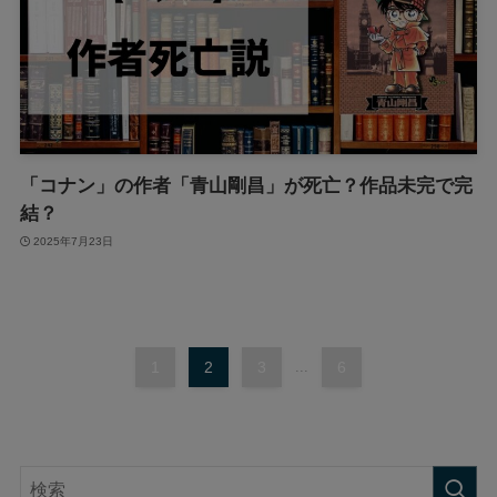
「コナン」の作者「青山剛昌」が死亡？作品未完で完
結？
2025年7月23日
1
2
3
...
6