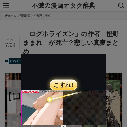
不滅の漫画オタク辞典
ホーム
漫画情報
作者死亡情報
「ログホライズン」の作者「橙野
2025
ままれ」が死亡？悲しい真実まと
7/24
め
2025年7月24日
作者死亡情報