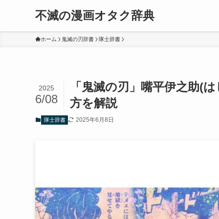
不滅の漫画オタク辞典
ホーム
鬼滅の刃辞書
隊士辞書
「鬼滅の刃」嘴平伊之助(は
2025
6/08
方を解説
2025年6月8日
隊士辞書