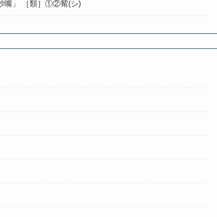
嘴」 ［類］①②觜(シ)
」