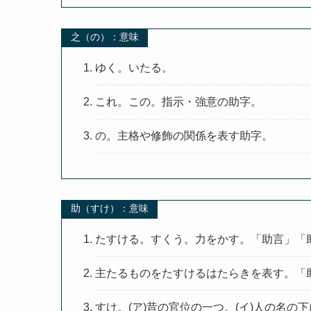
之（の）：意味
ゆく。いたる。
これ。この。指示・強意の助字。
の。主格や修飾の関係を表す助字。
助（すけ）：意味
たすける。すくう。力をかす。「助言」「
主たるものをたすけるはたらきを表す。「
すけ。(ア)昔の官位の一つ。(イ)人の名