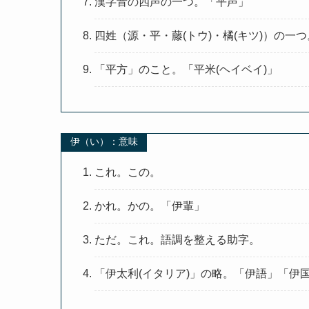
漢字音の四声の一つ。「平声」
四姓（源・平・藤(トウ)・橘(キツ)）の一
「平方」のこと。「平米(ヘイベイ)」
伊（い）：意味
これ。この。
かれ。かの。「伊輩」
ただ。これ。語調を整える助字。
「伊太利(イタリア)」の略。「伊語」「伊