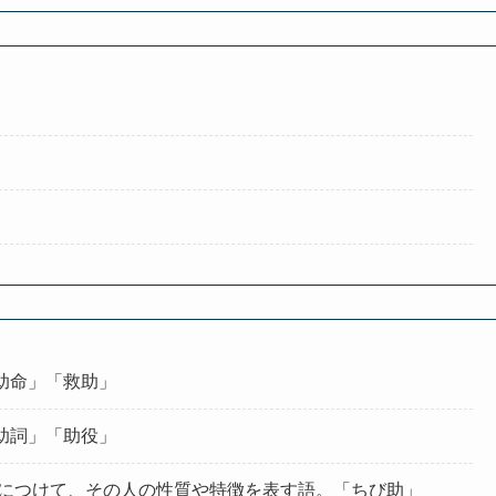
助命」「救助」
助詞」「助役」
の下につけて、その人の性質や特徴を表す語。「ちび助」