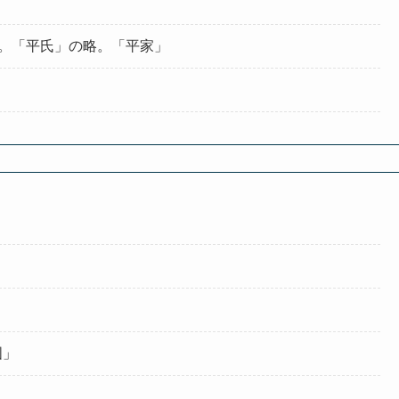
つ。「平氏」の略。「平家」
国」