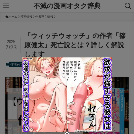
不滅の漫画オタク辞典
ホーム
漫画情報
作者死亡情報
「ウィッチウォッチ」の作者「篠
2025
原健太」死亡説とは？詳しく解説
7/23
します
2025年7月23日
作者死亡情報