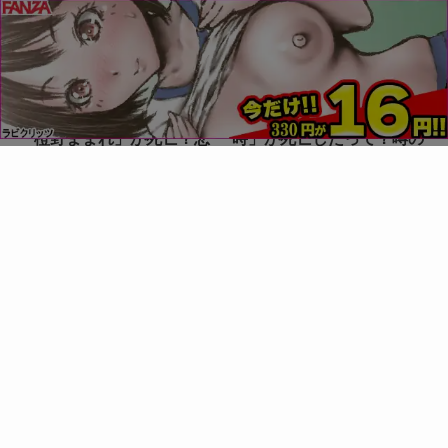
「ログホライズン」の作者
「聲の形」の作者「大今良
「橙野ままれ」が死亡？悲
時」が死亡したって？噂の
しい真実まとめ
真相を解説
2025年7月24日
2025年7月24日
「コナン」の作者「青山剛
「再婚承認を要求します」
昌」が死亡？作品未完で完
の作者「Alphatart」は死亡
結？
したの？真実を追求しま
す！
2025年7月23日