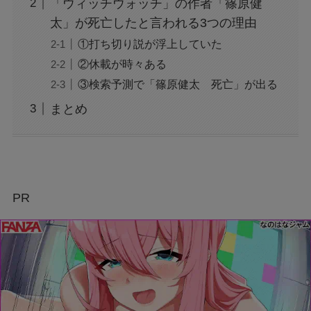
「ウィッチウォッチ」の作者「篠原健
太」が死亡したと言われる3つの理由
①打ち切り説が浮上していた
②休載が時々ある
③検索予測で「篠原健太 死亡」が出る
まとめ
PR