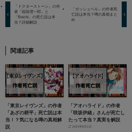
「ドクターストーン」の作
「ガッシュベル」の作者死
者「稲垣理一郎」と
亡説は本当？噂の真相まと
「Boichi」の死亡説は本
め
当？詳細解説
関連記事
「東京レイヴンズ」の作者
「アオハライド」の作者
「あざの耕平」死亡説は本
「咲坂伊緒」さんが死亡し
当！？気になる噂の真相解
たって本当？真実を解説
説
2025年8月1日